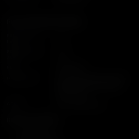
FILM INFORMATIONEN
PRODUKTIONS­
USA
LAND
PRODUKTIONS­
2007
JAHR
REGIE
Neil Marshall
DARSTELLER
Rhona Mitra, Bob Hoskins, Adrian
Lester, David O'Hara, Malcolm
McDowell uvm.
GENRE
Horror, Thriller, Action
BONUSMATERIAL
Audiokommentar