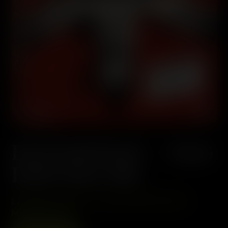
DOOMSDAY – TAG
DER RACHE
LIMITED UNCUT 2-DISC EDITION IM
MEDIABOOK