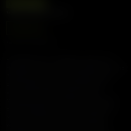
BLU-RAY
DVD
WÄHLE EINE EDITION:
MediaBook
Limitiert auf 10.000 Stück
Ein tödliches Virus "The Reaper" genannt, hat
Hunderttausende von Menschen befallen. Um eine
Pandemie zu verhindern, entscheidet sich die
britische Regierung, eine riesige Sperrzone
einzurichten. Infizierte werden von ihren
Mitmenschen isoliert, Schottland wird vom Rest
der Welt abgetrennt - für immer. Gigantische
Mauern und militärische Bewachung sollen
verhindern, dass die zum Tode Verurteilten