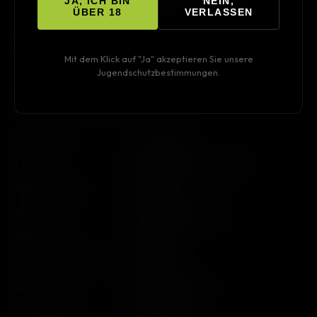
JA, ICH BIN
NEIN,
Englisch DTS-HS Master Audio 5.1
ÜBER 18
VERLASSEN
UNTERTITEL
Deutsch, Englisch
Mit dem Klick auf "Ja" akzeptieren Sie unsere
LAUFZEIT
112:50 Min.
Jugendschutzbestimmungen.
ARTIKEL INFORMATIONEN
VÖ-DATUM
26.06.2009
LABEL
ILLUSIONS UNLTD. films
VERPACKUNG
MediaBook
BOOKLET
24-seitiges Booklet
FREIGABE
Ungeprüft
ARTIKEL­NUMMER
ILLUN007
EAN
9120038560060
LIMITIERUNG
10.000 Stück