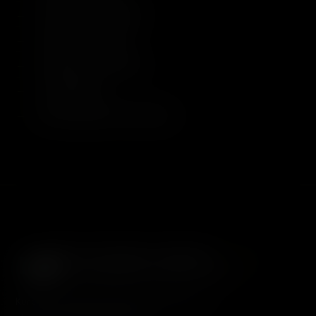
Deutscher Kinotrailer
Original Kinotrailer
Making of Doomsday
Visual Effects
Werkzeuge der Zerstörung
ILLUSIONS UNLTD.
FILMS
DAS ÖSTERREICHISCHE UNCUT LABEL
Kuration außergewöhnlichen Genrekino's in