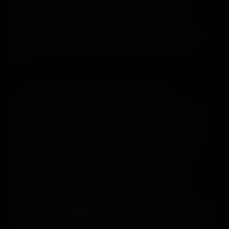
weitere Menschen anstecken. Keiner kommt
hinein, keiner darf heraus. Wer es dennoch
versucht, wird erschossen. Die Menschen bleiben
ihrem Schicksal überlassen, ohne Kontakt, ohne
Hilfe.
30 Jahre später scheint die Katastrophe
vergessen. Zwar ist noch immer Schottland von
der Welt abgeschnitten, aber niemand will wissen,
was hinter den Mauern und Sicherheitsschleusen
wirklich passiert. Zu den Überlebenden gibt es
keinen Kontakt. Doch dann geschieht, womit
niemand mehr gerechnet hat - ein neuer Fall
einer Infektion, mitten im dicht besiedelten
London. "The Reaper" ist wieder da. Der Schlüssel,
das Virus zu bekämpfen, aber liegt in Schottland