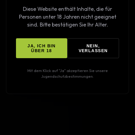
Diese Website enthält Inhalte, die für
Personen unter 18 Jahren nicht geeignet
sind. Bitte bestätigen Sie Ihr Alter.
JA, ICH BIN
NEIN,
ÜBER 18
VERLASSEN
Mit dem Klick auf "Ja" akzeptieren Sie unsere
Jugendschutzbestimmungen.